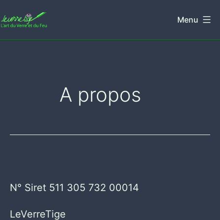
Aller
Menu
au
Leverretige
contenu
A propos
N° Siret 511 305 732 00014
LeVerreTige