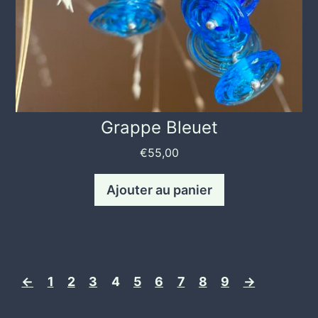
Grappe Bleuet
€
55,00
Ajouter au panier
←
1
2
3
4
5
6
7
8
9
→