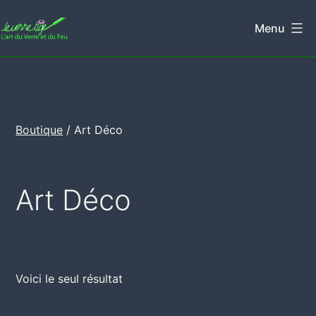
Aller
Menu
au
Leverretige
contenu
Boutique
/ Art Déco
Art Déco
Voici le seul résultat