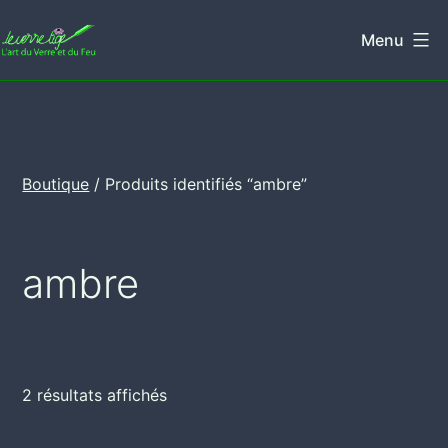
Aller
Menu
au
Leverretige
contenu
Boutique
/ Produits identifiés “ambre”
ambre
2 résultats affichés