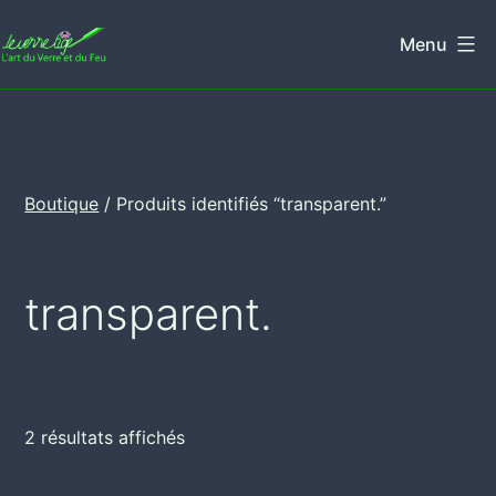
Aller
Menu
au
Leverretige
contenu
Boutique
/ Produits identifiés “transparent.”
transparent.
2 résultats affichés