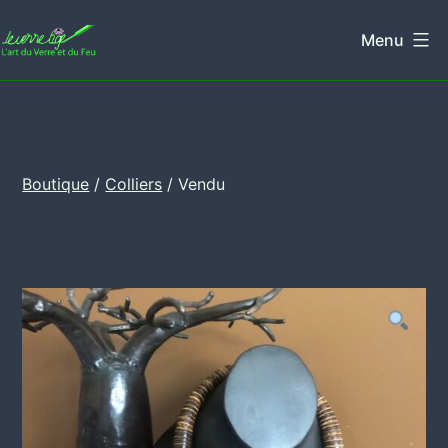
Aller
Menu
au
Leverretige
contenu
Boutique
/
Colliers
/ Vendu