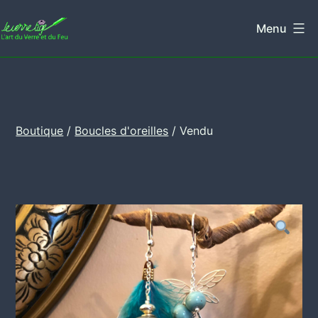
Aller
Menu
au
Leverretige
contenu
Boutique
/
Boucles d'oreilles
/ Vendu