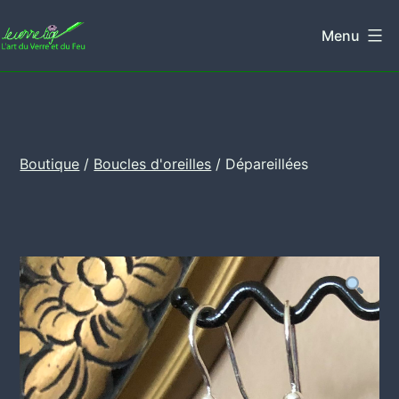
Aller
Menu
au
Leverretige
contenu
Boutique
/
Boucles d'oreilles
/ Dépareillées