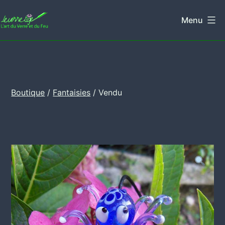
Aller
Menu
au
Leverretige
contenu
Boutique
/
Fantaisies
/ Vendu