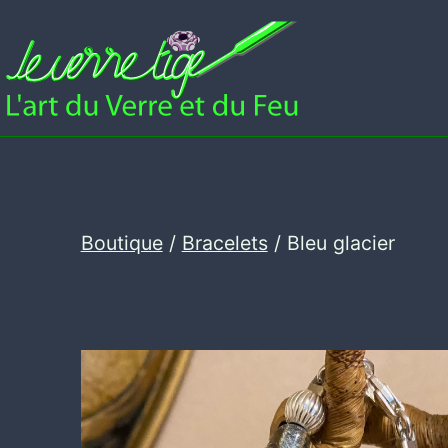
Aller
au
contenu
Leverretige
Boutique
/
Bracelets
/ Bleu glacier