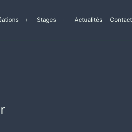
éations
Stages
Actualités
Contact
Ouvrir
Ouvrir
le
le
menu
menu
r