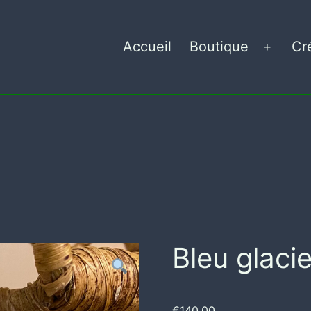
Accueil
Boutique
Cr
Ouvrir
le
menu
Bleu glacie
€
140,00