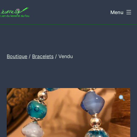
Aller
Menu
au
Leverretige
contenu
Boutique
/
Bracelets
/ Vendu