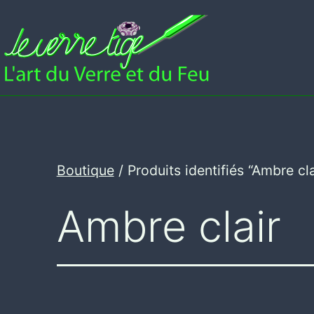
Aller
au
contenu
Leverretige
Boutique
/ Produits identifiés “Ambre cla
Ambre clair