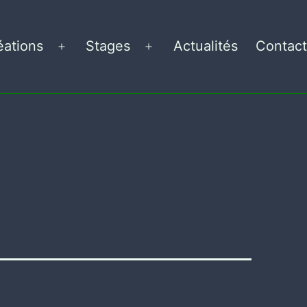
éations
Stages
Actualités
Contact
Ouvrir
Ouvrir
le
le
menu
menu