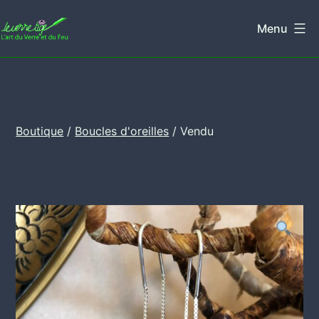
Aller
Menu
au
Leverretige
contenu
Boutique
/
Boucles d'oreilles
/ Vendu