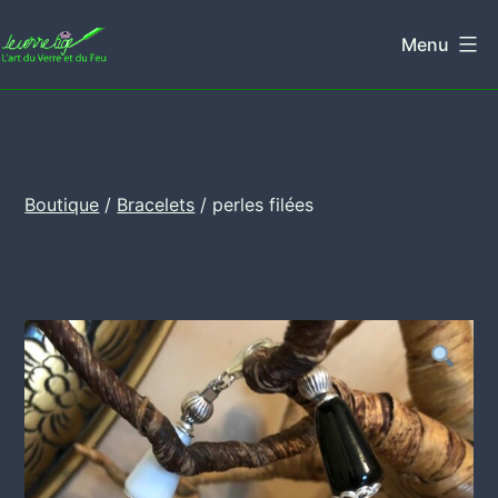
Aller
Menu
au
Leverretige
contenu
Boutique
/
Bracelets
/ perles filées