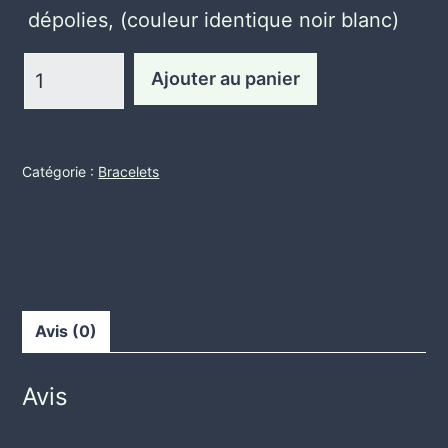
dépolies, (couleur identique noir blanc)
quantité
Ajouter au panier
de
perles
filées
Catégorie :
Bracelets
Avis (0)
Avis